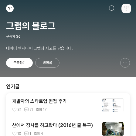
검색하기
티스토리
그랩의 블로그
구독자
36
데이터 엔지니어 그랩의 사고를 담습니다.
구독하기
방명록
신고하기 레이어
열기
인기글
개발자의 스타트업 면접 후기
31
21
조회
17
산에서 장사를 하고왔다 (2016년 글 복구)
10
1
조회
4