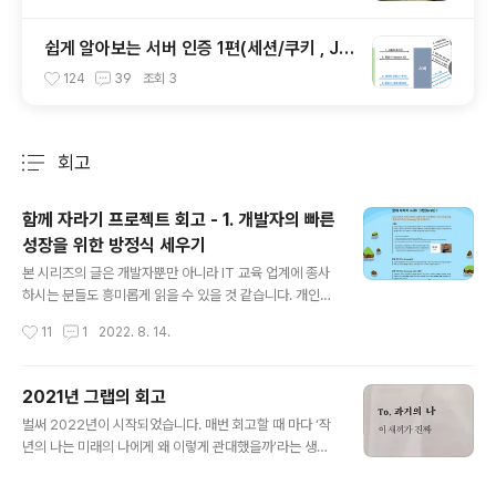
쉽게 알아보는 서버 인증 1편(세션/쿠키 , J
WT)
124
39
조회
3
회고
분류 전체보기
주요 글 목록
함께 자라기 프로젝트 회고 - 1. 개발자의 빠른
성장을 위한 방정식 세우기
글 내용
본 시리즈의 글은 개발자뿐만 아니라 IT 교육 업계에 종사
하시는 분들도 흥미롭게 읽을 수 있을 것 같습니다. 개인적
인 생각들도 꽤 담겨있어서, 더 논의해보고 싶거나 아니라
작성시간
11
1
2022. 8. 14.
고 생각되는 부분들이 있다면 댓글로 남겨주거나 편한 방
식으로 연락을 주시면 감사하겠습니다. 더 나은 성장에 대
한 고민을 할 때 좋은 영향을 주었던 최진석 교수님의 '탁월
2021년 그랩의 회고
한 사유의 시선'도 읽어보는 것을 추천합니다. 0. 시리즈를
글 내용
벌써 2022년이 시작되었습니다. 매번 회고할 때 마다 ‘작
시작하기에 앞서 글쓴이는 현재 스타트업에서 데이터 플랫
년의 나는 미래의 나에게 왜 이렇게 관대했을까’라는 생각
폼 엔지니어로 재직하고 있는 동시에, 개발자의 성장을 촉
을 하게 됩니다. 기웃거리는 것 하나는 만렙인 저는 하고 싶
진하는 교육을 만드는 것에 관심이 많다. 그래서 비개발 직
은 것들은 항상 많습니다. 그래서 막상 해야 할 것들을 잘
군, 비전공자 개발자, 주니어 개발자를 위한 콘텐츠를 만들