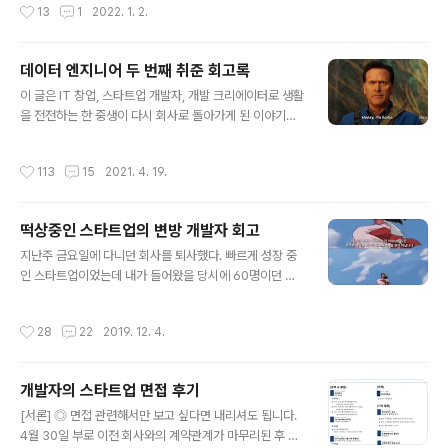
작성시간
13
1
2022. 1. 2.
하지 못할 때가 많습니다. 네 2021년도 그랬네요. 하나를
고 교육을 진행했다. 요새는 팀에 신입으로 들어온 개발자
제대로 한다는 것에는 많은 시간과 에너지가 필요하다는
동료들을 보고 도와주고 싶은 마음..
사실을 더 절실하게 느꼈습니다. 그래서 2022년은 해야
데이터 엔지니어 두 번째 취준 회고록
할 것을 명확하게 해서 새로운 것에 고개를 돌리지 않도록
글 내용
지속적 회고와 노오력이 뒷받침되어야 할 것 같습니다. 이
이 글은 IT 창업, 스타트업 개발자, 개발 크리에이터로 생활
번 회고는 작년 2021년에 큼지막하게 했었던 일들을 요약
을 전전하는 한 중생이 다시 회사로 돌아가게 된 이야기입
하고 3L 방식으로 진행해보고, 내년 계획을 이야기하는 방
니다. 대학을 졸업하고 데이터에 푹 빠져 데이터 엔지니어
식으로 짧고 간결하게 진행하도록 하겠습니다. 2021년 기
포지션으로 회사에 취직하였습니다. 어떤 방식으로 취준을
작성시간
113
15
2021. 4. 19.
록 1. 데이터 엔지니어..
했고 무슨 기준으로 회사를 선택했는지 상세하게 풀어내려
고 노력했습니다. 취준 혹은 이직을 하시는 분들에게 작게
라도 도움이 되었으면 합니다. [주의] 어디까지나 이 글은
떡상중인 스타트업의 변방 개발자 회고
개인의 경험을 기반으로 작성되었으며, 취준생과 회사의
글 내용
입장을 대변하지 않습니다. 1. 나는 왜 다시 회사를 다니기
지난주 금요일에 다니던 회사를 퇴사했다. 빠르게 성장 중
로 결심했는가 대학생 때부터 나는 하고 싶은 게 있으면 빠
인 스타트업이었는데 내가 들어왔을 당시에 60명이던 인
르게 해 보는 행동파였다. 돈을 벌고 싶어 아이스박스에 음
원이 지금은 110명을 바라보고 있다. 나는 주로 앱(RN)과
료수와 맥주 등을 넣어 산 꼭대기까지 낑낑 올라가서 등산
서버 개발을 맡았고 강의를 구매한 고객들을 위한 서비스
작성시간
28
22
2019. 12. 4.
객에게 판매를 하기도 했고(기름값..
를 주로 개발하였다. 그리고 마지막즘엔 PO(Project Ow
ner)를 맡아 주로 앱의 의사결정에 참여했다. 요즘은 온종
일 카페에 앉아 다리를 꼬고 앉아 여유를 만끽하고 있다. 지
개발자의 스타트업 면접 후기
금 되돌아보면 6개월의 시간이 정말 체감이 안 될 정도로
글 내용
빠르게 지나갔다. 그래서 정리를 해보려고 한다. 이 글엔 경
[서론] ◎ 면접 관련해서만 보고 싶다면 내리셔도 됩니다.
험, 깨달은 점 그리고 후회하는 부분이 포함되어 있으며 저
4월 30일 부로 이전 회사와의 계약관계가 마무리된 후 많