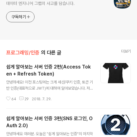
데이터 엔지니어 그랩의 사고를 담습니다.
구독하기
더보기
프로그래밍/인증
의 다른 글
쉽게 알아보는 서버 인증 2편(Access Tok
en + Refresh Token)
글 내용
안녕하세요! 이전 포스팅에는 크게 세션/쿠키 인증, 토큰 기
반 인증(대표적으로 JWT)에 대하여 알아보았습니다. 저
희가 앱, 웹 혹은 서버 개발을 하면서 꼭 사용하게 되는 인
64
29
2018. 7. 29.
증(Authorization)은 아주 중요합니다. 만일 설계를 잘못
했을 시, 회원들의 정보 유출이 일어날 수도 있으니까요. 이
번 포스팅에서는 기본 JWT 방식의 강화버전인 Access
쉽게 알아보는 서버 인증 3편(SNS 로그인, O
Token & Refresh Token 방식에 대해 알아보겠습니
다. Refresh Token? Access Token(JWT)를 통한
Auth 2.0)
글 내용
인증 방식의 문제는 만일 제 3자에게 탈취당할 경우 보안
안녕하세요 여러분. 오늘은 "쉽게 알아보는 인증"의 마지막