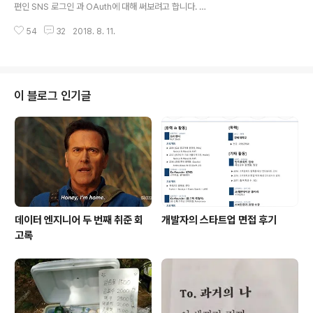
에 취약하다는 점입니다. 유효기간이 짧은 Token의 경우
편인 SNS 로그인 과 OAuth에 대해 써보려고 합니다. 만
그만큼 사용자는 로그인을 자주 해서 새롭게 Token을 발
일 SNS 로그인을 한 번이라도 구현해보려고 하셨다면, O
급받아야 하므로 불편합니다. 그러나 유효기간을 늘..
54
32
2018. 8. 11.
Auth을 한 번은 들어보셨을 겁니다. 그래서 SNS 로그인
= OAuth라고 생각하시는 분이 계시는데 이는 잘못된 생
각입니다. OAuth 프로토콜의 기능 중 하나로 SNS 로그인
이 있는겁니다! 지금부터 OAuth 의 정의를 시작으로 어떤
방식으로 SNS 로그인이 작동되는지 차근차근 알아보도록
이 블로그 인기글
하겠습니다. 참고 포스팅 http://tansfil.tistory.com/58
(세션/쿠키, JWT를 이용한 인증) http://tansfil.tistory.
com/59 (Access Token + Refresh Token을 이용
한 인증) ..
데이터 엔지니어 두 번째 취준 회
개발자의 스타트업 면접 후기
고록