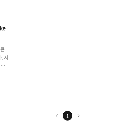
ke
토큰
. 저
 인
 잘못
요.
ess
다.
 방
취약
1
만큼
받아