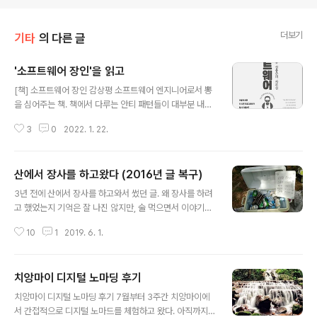
더보기
기타
의 다른 글
'소프트웨어 장인'을 읽고
글 내용
[책] 소프트웨어 장인 감상평 소프트웨어 엔지니어로서 뽕
을 심어주는 책. 책에서 다루는 안티 패턴들이 대부분 내가
행하던 행위들이라고 느껴져 부끄러움과 한편으로 성장해
3
0
2022. 1. 22.
나가야 할 것들이 많다는 것에서 나오는 즐거움이 교차하
였다. 솔직히 개발을 어느 정도 하다보면 더 나은 소프트웨
어 엔지니어링을 위한 개념들에 대해 어느정도 인지는 하
산에서 장사를 하고왔다 (2016년 글 복구)
고 있었다. 코드 레벨에서, 테스트 코드는 필수이며 주기적
글 내용
인 리팩토링을 통해 레거시 코드 + 잠재위험요소를 줄이는
3년 전에 산에서 장사를 하고와서 썼던 글. 왜 장사를 하려
일이 필요하다는 것. 또 개발자라는 한 명의 프로로서 오너
고 했었는지 기억은 잘 나진 않지만, 술 먹으면서 이야기할
십을 가지고 주어진 것만 해야 하는 것이 아닌, 본인이 주체
수 있는 이야기 소재를 하나 정도는 건졌었던 것 같다. 이
적으로 의사결정에 참여해야 하고 거기서 나오는 모든 과
10
1
2019. 6. 1.
글을 보면서 크게 느껴지는 점이 있는데, 언제나 내가 쓰거
정(문서화, 일정 산정, 일감 관리)도 책임을 저야 한다는 것
나 생각했던 것들은 '~해야겠다'라는 미래지향적인 태도를
하지만 인지한다는 것고 행동한다는 ..
지녀왔다. 경험이 차고 생각이 조금씩 단단해지면서 이제
치앙마이 디지털 노마딩 후기
는 내 주관적인 관점으로 '~이다'라는 내 생각과 관점의 표
글 내용
출을 자주 하려고 노력하고 있다. 시간이 지날 때마다
치앙마이 디지털 노마딩 후기 7월부터 3주간 치앙마이에
'나'라는 사람은 계획과는 다르게 커가고 있는 것 같아 굉장
서 간접적으로 디지털 노마드를 체험하고 왔다. 아직까지