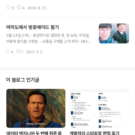
히 미묘하다. ------------------------------------
생생하게 치앙마이의 기억이 남아있다. 그 기억을 살려 의
-----------------------------------------------
11
4
2018. 8. 27.
식의 흐름대로 글을 써보려고 한다. (글쓴이는 대학생입니
------------------..
다. 방학때는 아예 자유의 몸이기에 아래와 같은 계획 세우
기가 가능했습니다) 계획 세우기 디지털 노마드를 알게된
여의도에서 벚꽃에이드 팔기
건 2년 전이다. 인터넷에서 글로 접했던 디지털 노마드는
글 내용
내게 있어 너무도 멋있었다. 일하면서 동시에 다양한 광경
3월 24일 (1차) - 동업하기로 결정한 후, 첫 모임. 무엇을,
을 눈에 담을 수 있었으니까. 그렇게 가야겠다고 결심을 한
어떻게 팔지를 기획함. - 상품을 구매할 고객 파악 : 대다수
후, 올 해 초부터 조금씩 계획을 세우기 시작했다. 사실 계
는 연인일 것이며 가족들도 있을 듯. 그러나 가족 단위의 경
획이 거창한 것은 아니었다. 내게 비는 시간을 파악해서 일
6
1
2017. 9. 2.
우 주말처럼 공휴일에 많이 올 듯. - 상품을 어떻게 구매할
을 잡고 어디를 가야할지를 정하는게 거의 전부였다. 1. 아
것인가 : 뭔가 뚜렷하게 무엇을 먹기위해, 무엇을 하기위해
직 4학년 (암모나이트) 이기에 ..
가는게 아님. 그들은 1년에 얼마되지 않는 특별한 기간을
보내기 위해서 온다 (발렌타인데이, 화이트데이). 그들은
그 특별한 날에 ‘분위기’에 취하기 위해 온다. 분위기.분위
이 블로그 인기글
기. 그렇게 목적성없이 걷다가 이목이 끌리는 곳에서 음식
을 먹는다거나 무언가를 산다. 즉 연인이라는 가정하에 그
들은 방향성없는 구매를 할 것으로 예상됨. - 무슨 상품을
판매할 것인가 : 고객들이 이 곳에 오는 이유는 분위기를 즐
기..
데이터 엔지니어 두 번째 취준 회
개발자의 스타트업 면접 후기