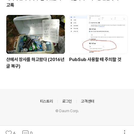
고록
산에서 장사를 하고왔다 (2016년
PubSub 사용할 때 주의할 것
글 복구)
의안내
티스토리
로그인
고객센터
© Daum Corp.
6
0